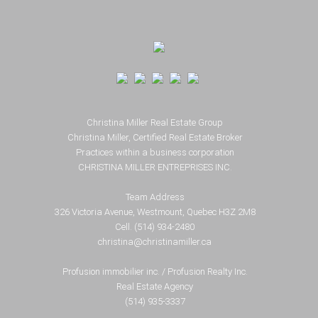
Footer
Christina Miller Real Estate Group
Christina Miller, Certified Real Estate Broker
Practices within a business corporation
CHRISTINA MILLER ENTREPRISES INC.
Team Address
326 Victoria Avenue, Westmount, Quebec H3Z 2M8
Cell. (514) 934-2480
christina@christinamiller.ca
Profusion immobilier inc. / Profusion Realty Inc.
Real Estate Agency
(514) 935-3337