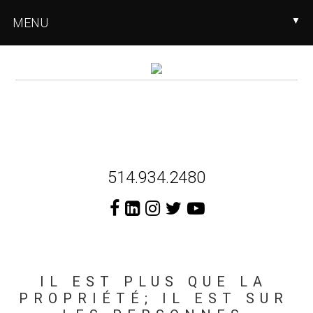
Skip
Skip
Skip
MENU
▼
to
to
to
main
primary
footer
content
sidebar
Header
514.934.2480
Right
IL EST PLUS QUE LA
PROPRIÉTÉ; IL EST SUR